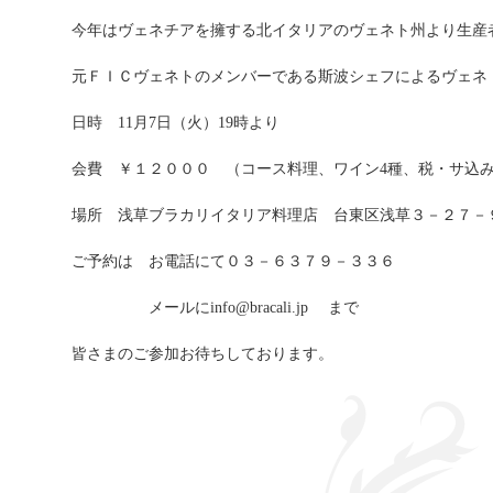
今年はヴェネチアを擁する北イタリアのヴェネト州より生産
元ＦＩＣヴェネトのメンバーである斯波シェフによるヴェネ
日時 11月7日（火）19時より
会費 ￥１２０００ （コース料理、ワイン4種、税・サ込
場所 浅草ブラカリイタリア料理店 台東区浅草３－２７－
ご予約は お電話にて０３－６３７９－３３６
メールにinfo@bracali.jp まで
皆さまのご参加お待ちしております。